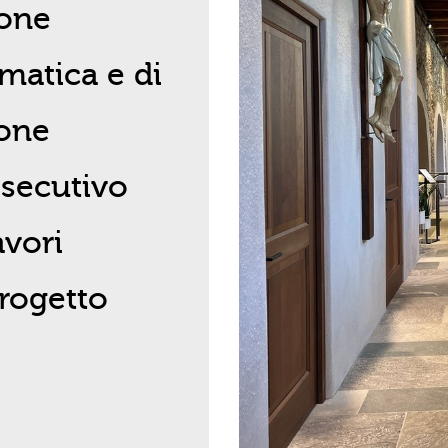
ione
matica e di
ione
esecutivo
avori
progetto